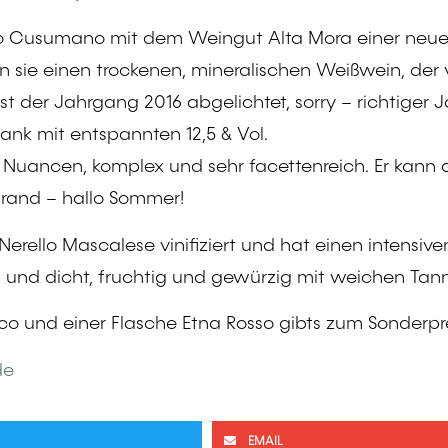
to Cusumano mit dem Weingut Alta Mora einer neuen 
en sie einen trockenen, mineralischen Weißwein, de
st der Jahrgang 2016 abgelichtet, sorry – richtiger J
lank mit entspannten 12,5 & Vol.
 Nuancen, komplex und sehr facettenreich. Er kann 
trand – hallo Sommer!
Nerello Mascalese vinifiziert und hat einen intensi
ig und dicht, fruchtig und gewürzig mit weichen Ta
co und einer Flasche Etna Rosso gibts zum Sonderprei
de
EMAIL